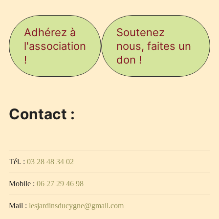
Adhérez à
Soutenez
l'association
nous, faites un
!
don !
Contact :
Tél. :
03 28 48 34 02
Mobile :
06 27 29 46 98
Mail :
lesjardinsducygne@gmail.com