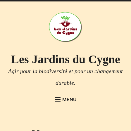
Accéder
au
contenu
Les Jardins du Cygne
Agir pour la biodiversité et pour un changement
durable.
MENU
Étend
ACCUEIL
le
menu
Étend
NOS ACTIONS
enfant
le