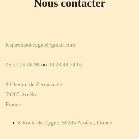
Nous contacter
menu
ÉVÈNEMENTS
enfant
LA FEUILLE DE CHOU
LA REVUE DE PRESSE
EMISSION RADIO « FAIS MOI CYGNE »
lesjardinsducygne@gmail.com
JEUX
HISTORIQUE
06 27 29 46 98
ou
03 28 48 34 02
PARTENAIRES
8 Chemin de Zermezeele
NOUS CONTACTER
59285 Arnèke
TÉLÉCHARGEMENTS
France
8 Route du Cygne, 59285 Arnèke, France