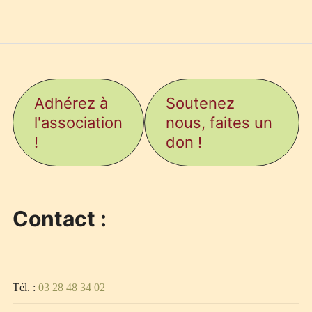
Adhérez à
Soutenez
l'association
nous, faites un
!
don !
Contact :
Tél. :
03 28 48 34 02