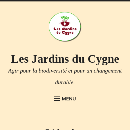
Accéder
au
contenu
Les Jardins du Cygne
Agir pour la biodiversité et pour un changement
durable.
enfant
MENU
menu
le
ACCUEIL
Déplier
L’équipe